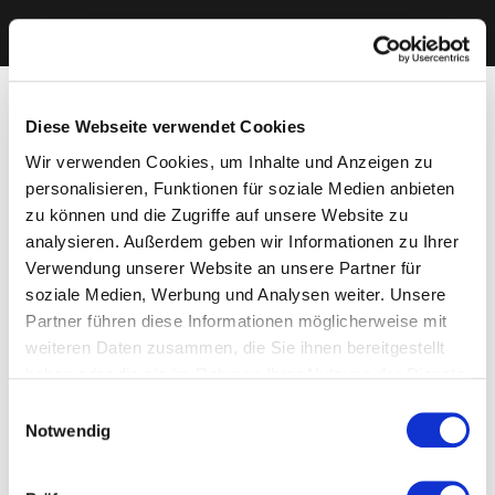
Diese Webseite verwendet Cookies
Wir verwenden Cookies, um Inhalte und Anzeigen zu
personalisieren, Funktionen für soziale Medien anbieten
zu können und die Zugriffe auf unsere Website zu
analysieren. Außerdem geben wir Informationen zu Ihrer
Verwendung unserer Website an unsere Partner für
soziale Medien, Werbung und Analysen weiter. Unsere
Partner führen diese Informationen möglicherweise mit
weiteren Daten zusammen, die Sie ihnen bereitgestellt
haben oder die sie im Rahmen Ihrer Nutzung der Dienste
gesammelt haben. Sie geben Einwilligung zu unseren
Einwilligungsauswahl
Cookies, wenn Sie unsere Webseite weiterhin nutzen.
Notwendig