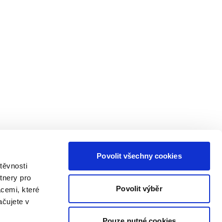
Povolit všechny cookies
těvnosti
tnery pro
Povolit výběr
acemi, které
ačujete v
Pouze nutné cookies