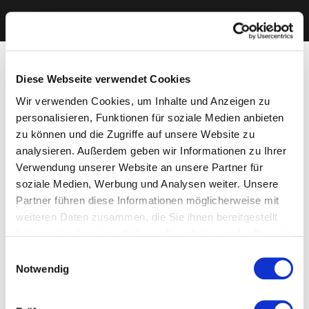
Diese Webseite verwendet Cookies
Wir verwenden Cookies, um Inhalte und Anzeigen zu
personalisieren, Funktionen für soziale Medien anbieten
zu können und die Zugriffe auf unsere Website zu
analysieren. Außerdem geben wir Informationen zu Ihrer
Verwendung unserer Website an unsere Partner für
soziale Medien, Werbung und Analysen weiter. Unsere
Partner führen diese Informationen möglicherweise mit
weiteren Daten zusammen, die Sie ihnen bereitgestellt
haben oder die sie im Rahmen Ihrer Nutzung der Dienste
gesammelt haben. Sie geben Einwilligung zu unseren
Einwilligungsauswahl
Cookies, wenn Sie unsere Webseite weiterhin nutzen.
Notwendig