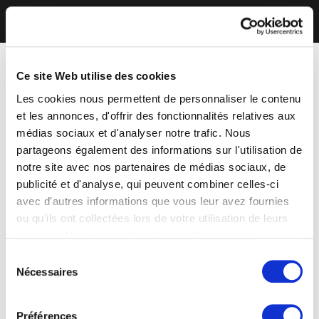
Ce site Web utilise des cookies
Les cookies nous permettent de personnaliser le contenu
et les annonces, d'offrir des fonctionnalités relatives aux
médias sociaux et d'analyser notre trafic. Nous
partageons également des informations sur l'utilisation de
notre site avec nos partenaires de médias sociaux, de
publicité et d'analyse, qui peuvent combiner celles-ci
avec d'autres informations que vous leur avez fournies
ou qu'ils ont collectées lors de votre utilisation de leurs
services. Vous consentez à nos cookies si vous
continuez à utiliser notre site Web.
Sélection
Nécessaires
du
consentement
Préférences