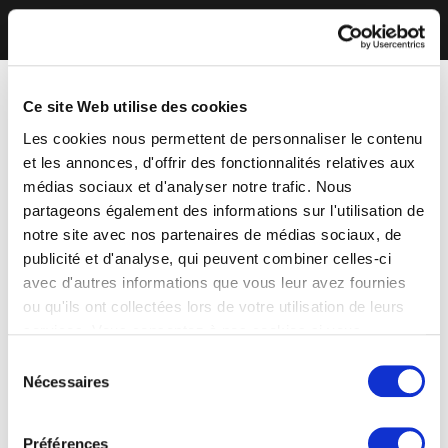
Ce site Web utilise des cookies
Les cookies nous permettent de personnaliser le contenu
et les annonces, d'offrir des fonctionnalités relatives aux
médias sociaux et d'analyser notre trafic. Nous
partageons également des informations sur l'utilisation de
notre site avec nos partenaires de médias sociaux, de
publicité et d'analyse, qui peuvent combiner celles-ci
avec d'autres informations que vous leur avez fournies
ou qu'ils ont collectées lors de votre utilisation de leurs
services. Vous consentez à nos cookies si vous
continuez à utiliser notre site Web.
Sélection
Nécessaires
du
consentement
Préférences