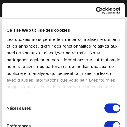
Ce site Web utilise des cookies
Les cookies nous permettent de personnaliser le contenu
et les annonces, d'offrir des fonctionnalités relatives aux
médias sociaux et d'analyser notre trafic. Nous
partageons également des informations sur l'utilisation de
notre site avec nos partenaires de médias sociaux, de
publicité et d'analyse, qui peuvent combiner celles-ci
avec d'autres informations que vous leur avez fournies
ou qu'ils ont collectées lors de votre utilisation de leurs
services. Vous consentez à nos cookies si vous
continuez à utiliser notre site Web.
Sélection
Nécessaires
du
consentement
Préférences