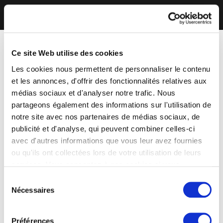
Ce site Web utilise des cookies
Les cookies nous permettent de personnaliser le contenu
et les annonces, d'offrir des fonctionnalités relatives aux
médias sociaux et d'analyser notre trafic. Nous
partageons également des informations sur l'utilisation de
notre site avec nos partenaires de médias sociaux, de
publicité et d'analyse, qui peuvent combiner celles-ci
avec d'autres informations que vous leur avez fournies
ou qu'ils ont collectées lors de votre utilisation de leurs
services. Vous consentez à nos cookies si vous
continuez à utiliser notre site Web.
Sélection
Nécessaires
du
consentement
Préférences