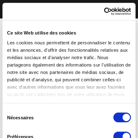
Ce site Web utilise des cookies
Les cookies nous permettent de personnaliser le contenu
et les annonces, d'offrir des fonctionnalités relatives aux
médias sociaux et d'analyser notre trafic. Nous
partageons également des informations sur l'utilisation de
notre site avec nos partenaires de médias sociaux, de
publicité et d'analyse, qui peuvent combiner celles-ci
avec d'autres informations que vous leur avez fournies
ou qu'ils ont collectées lors de votre utilisation de leurs
services. Vous consentez à nos cookies si vous
continuez à utiliser notre site Web.
Sélection
Nécessaires
du
consentement
Préférences