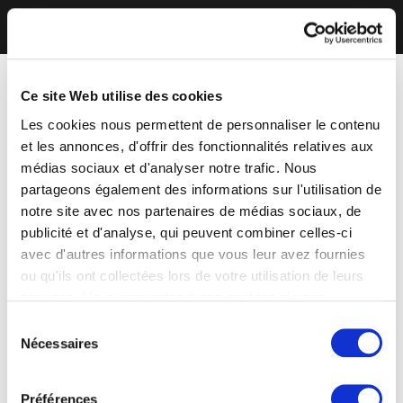
Ce site Web utilise des cookies
Les cookies nous permettent de personnaliser le contenu
et les annonces, d'offrir des fonctionnalités relatives aux
médias sociaux et d'analyser notre trafic. Nous
partageons également des informations sur l'utilisation de
notre site avec nos partenaires de médias sociaux, de
publicité et d'analyse, qui peuvent combiner celles-ci
avec d'autres informations que vous leur avez fournies
ou qu'ils ont collectées lors de votre utilisation de leurs
services. Vous consentez à nos cookies si vous
continuez à utiliser notre site Web.
Sélection
Nécessaires
du
consentement
Préférences