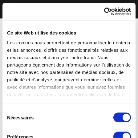
Ce site Web utilise des cookies
Les cookies nous permettent de personnaliser le contenu
et les annonces, d'offrir des fonctionnalités relatives aux
médias sociaux et d'analyser notre trafic. Nous
partageons également des informations sur l'utilisation de
notre site avec nos partenaires de médias sociaux, de
publicité et d'analyse, qui peuvent combiner celles-ci
avec d'autres informations que vous leur avez fournies
ou qu'ils ont collectées lors de votre utilisation de leurs
services. Vous consentez à nos cookies si vous
continuez à utiliser notre site Web.
Sélection
Nécessaires
du
consentement
Préférences