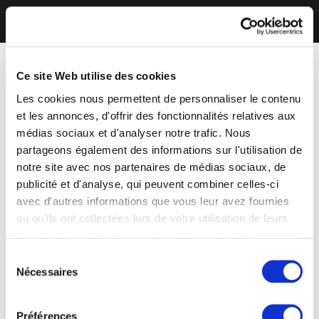
Ce site Web utilise des cookies
Les cookies nous permettent de personnaliser le contenu
et les annonces, d'offrir des fonctionnalités relatives aux
médias sociaux et d'analyser notre trafic. Nous
partageons également des informations sur l'utilisation de
notre site avec nos partenaires de médias sociaux, de
publicité et d'analyse, qui peuvent combiner celles-ci
avec d'autres informations que vous leur avez fournies
ou qu'ils ont collectées lors de votre utilisation de leurs
services. Vous consentez à nos cookies si vous
continuez à utiliser notre site Web.
Sélection
Nécessaires
du
consentement
Préférences