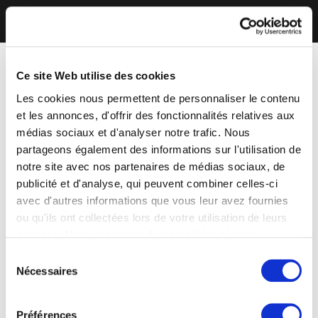
Ce site Web utilise des cookies
Les cookies nous permettent de personnaliser le contenu
et les annonces, d'offrir des fonctionnalités relatives aux
médias sociaux et d'analyser notre trafic. Nous
partageons également des informations sur l'utilisation de
notre site avec nos partenaires de médias sociaux, de
publicité et d'analyse, qui peuvent combiner celles-ci
avec d'autres informations que vous leur avez fournies
ou qu'ils ont collectées lors de votre utilisation de leurs
services. Vous consentez à nos cookies si vous
continuez à utiliser notre site Web.
Sélection
Nécessaires
du
consentement
Préférences