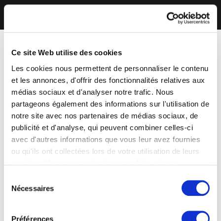
Ce site Web utilise des cookies
Les cookies nous permettent de personnaliser le contenu
et les annonces, d'offrir des fonctionnalités relatives aux
médias sociaux et d'analyser notre trafic. Nous
partageons également des informations sur l'utilisation de
notre site avec nos partenaires de médias sociaux, de
publicité et d'analyse, qui peuvent combiner celles-ci
avec d'autres informations que vous leur avez fournies
ou qu'ils ont collectées lors de votre utilisation de leurs
services. Vous consentez à nos cookies si vous
continuez à utiliser notre site Web.
Sélection
Nécessaires
du
consentement
Préférences