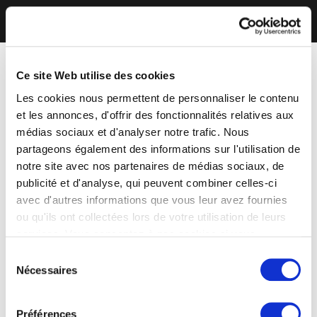
Ce site Web utilise des cookies
Les cookies nous permettent de personnaliser le contenu
et les annonces, d'offrir des fonctionnalités relatives aux
médias sociaux et d'analyser notre trafic. Nous
partageons également des informations sur l'utilisation de
notre site avec nos partenaires de médias sociaux, de
publicité et d'analyse, qui peuvent combiner celles-ci
avec d'autres informations que vous leur avez fournies
ou qu'ils ont collectées lors de votre utilisation de leurs
services. Vous consentez à nos cookies si vous
continuez à utiliser notre site Web.
Sélection
Nécessaires
du
consentement
Préférences