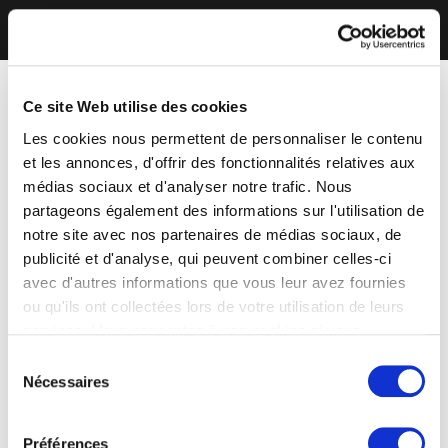
Ce site Web utilise des cookies
Les cookies nous permettent de personnaliser le contenu
et les annonces, d'offrir des fonctionnalités relatives aux
médias sociaux et d'analyser notre trafic. Nous
partageons également des informations sur l'utilisation de
notre site avec nos partenaires de médias sociaux, de
publicité et d'analyse, qui peuvent combiner celles-ci
avec d'autres informations que vous leur avez fournies
ou qu'ils ont collectées lors de votre utilisation de leurs
services. Vous consentez à nos cookies si vous
continuez à utiliser notre site Web.
Sélection
Nécessaires
du
consentement
Préférences