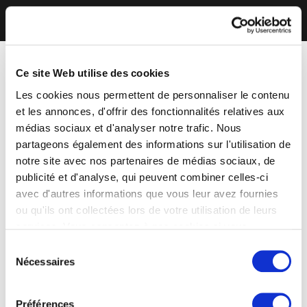
Ce site Web utilise des cookies
Les cookies nous permettent de personnaliser le contenu
et les annonces, d'offrir des fonctionnalités relatives aux
médias sociaux et d'analyser notre trafic. Nous
partageons également des informations sur l'utilisation de
notre site avec nos partenaires de médias sociaux, de
publicité et d'analyse, qui peuvent combiner celles-ci
avec d'autres informations que vous leur avez fournies
ou qu'ils ont collectées lors de votre utilisation de leurs
services. Vous consentez à nos cookies si vous
continuez à utiliser notre site Web.
Sélection
Nécessaires
du
consentement
Préférences