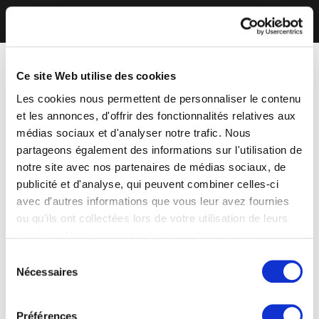
Ce site Web utilise des cookies
Les cookies nous permettent de personnaliser le contenu
et les annonces, d'offrir des fonctionnalités relatives aux
médias sociaux et d'analyser notre trafic. Nous
partageons également des informations sur l'utilisation de
notre site avec nos partenaires de médias sociaux, de
publicité et d'analyse, qui peuvent combiner celles-ci
avec d'autres informations que vous leur avez fournies
ou qu'ils ont collectées lors de votre utilisation de leurs
services. Vous consentez à nos cookies si vous
continuez à utiliser notre site Web.
Sélection
Nécessaires
du
consentement
Préférences