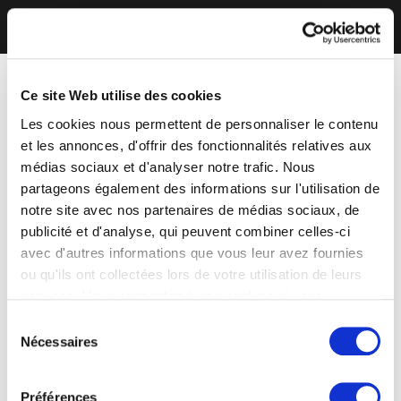
Ce site Web utilise des cookies
Les cookies nous permettent de personnaliser le contenu
et les annonces, d'offrir des fonctionnalités relatives aux
médias sociaux et d'analyser notre trafic. Nous
partageons également des informations sur l'utilisation de
notre site avec nos partenaires de médias sociaux, de
publicité et d'analyse, qui peuvent combiner celles-ci
avec d'autres informations que vous leur avez fournies
ou qu'ils ont collectées lors de votre utilisation de leurs
services. Vous consentez à nos cookies si vous
continuez à utiliser notre site Web.
Sélection
Nécessaires
du
consentement
Préférences