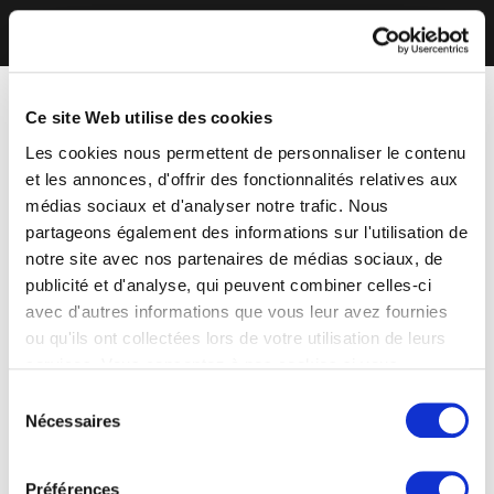
Ce site Web utilise des cookies
Les cookies nous permettent de personnaliser le contenu
et les annonces, d'offrir des fonctionnalités relatives aux
médias sociaux et d'analyser notre trafic. Nous
partageons également des informations sur l'utilisation de
notre site avec nos partenaires de médias sociaux, de
publicité et d'analyse, qui peuvent combiner celles-ci
avec d'autres informations que vous leur avez fournies
ou qu'ils ont collectées lors de votre utilisation de leurs
services. Vous consentez à nos cookies si vous
continuez à utiliser notre site Web.
Sélection
Nécessaires
du
consentement
Préférences