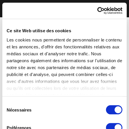
Ce site Web utilise des cookies
Les cookies nous permettent de personnaliser le contenu
et les annonces, d'offrir des fonctionnalités relatives aux
médias sociaux et d'analyser notre trafic. Nous
partageons également des informations sur l'utilisation de
notre site avec nos partenaires de médias sociaux, de
publicité et d'analyse, qui peuvent combiner celles-ci
avec d'autres informations que vous leur avez fournies
ou qu'ils ont collectées lors de votre utilisation de leurs
services. Vous consentez à nos cookies si vous
continuez à utiliser notre site Web.
Sélection
Nécessaires
du
consentement
Préférences