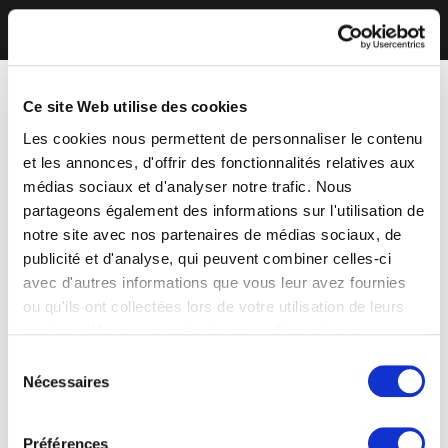
Ce site Web utilise des cookies
Les cookies nous permettent de personnaliser le contenu
et les annonces, d'offrir des fonctionnalités relatives aux
médias sociaux et d'analyser notre trafic. Nous
partageons également des informations sur l'utilisation de
notre site avec nos partenaires de médias sociaux, de
publicité et d'analyse, qui peuvent combiner celles-ci
avec d'autres informations que vous leur avez fournies
ou qu'ils ont collectées lors de votre utilisation de leurs
services. Vous consentez à nos cookies si vous
continuez à utiliser notre site Web.
Sélection
Nécessaires
du
consentement
Préférences