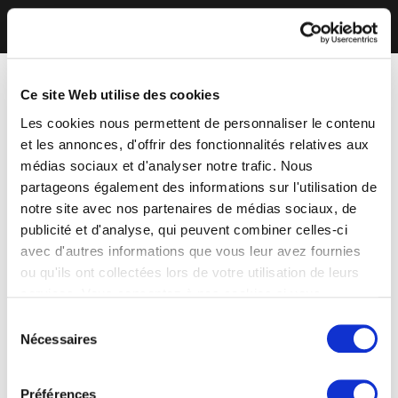
Ce site Web utilise des cookies
Les cookies nous permettent de personnaliser le contenu
et les annonces, d'offrir des fonctionnalités relatives aux
médias sociaux et d'analyser notre trafic. Nous
partageons également des informations sur l'utilisation de
notre site avec nos partenaires de médias sociaux, de
publicité et d'analyse, qui peuvent combiner celles-ci
avec d'autres informations que vous leur avez fournies
ou qu'ils ont collectées lors de votre utilisation de leurs
services. Vous consentez à nos cookies si vous
continuez à utiliser notre site Web.
Sélection
Nécessaires
du
consentement
Préférences