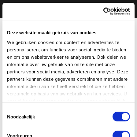
Deze website maakt gebruik van cookies
We gebruiken cookies om content en advertenties te
personaliseren, om functies voor social media te bieden
en om ons websiteverkeer te analyseren. Ook delen we
informatie over uw gebruik van onze site met onze
partners voor social media, adverteren en analyse. Deze
partners kunnen deze gegevens combineren met andere
informatie die u aan ze heeft verstrekt of die ze hebben
verzameld op basis van uw gebruik van hun services. U
gaat akkoord met onze cookies als u onze website blijft
gebruiken.
Toestemmingsselectie
Noodzakelijk
Voorkeuren