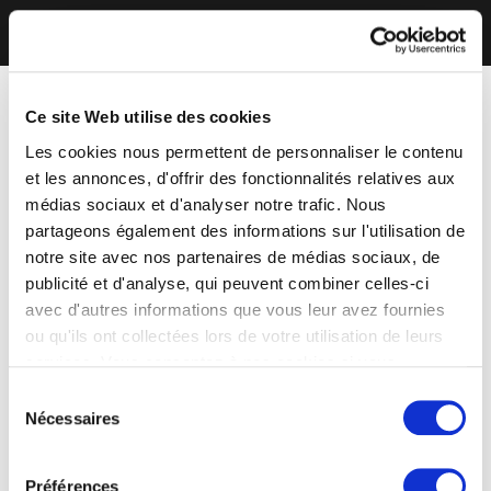
Ce site Web utilise des cookies
Les cookies nous permettent de personnaliser le contenu
et les annonces, d'offrir des fonctionnalités relatives aux
médias sociaux et d'analyser notre trafic. Nous
partageons également des informations sur l'utilisation de
notre site avec nos partenaires de médias sociaux, de
publicité et d'analyse, qui peuvent combiner celles-ci
avec d'autres informations que vous leur avez fournies
ou qu'ils ont collectées lors de votre utilisation de leurs
services. Vous consentez à nos cookies si vous
continuez à utiliser notre site Web.
Sélection
Nécessaires
du
consentement
Préférences