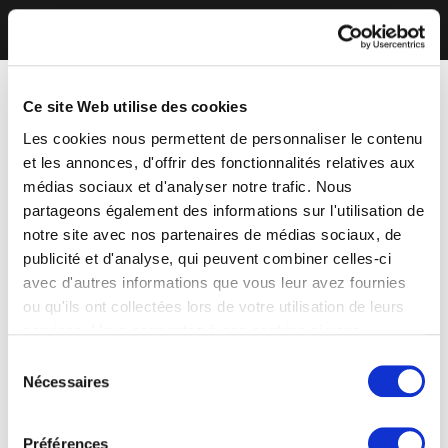
Ce site Web utilise des cookies
Les cookies nous permettent de personnaliser le contenu
et les annonces, d'offrir des fonctionnalités relatives aux
médias sociaux et d'analyser notre trafic. Nous
partageons également des informations sur l'utilisation de
notre site avec nos partenaires de médias sociaux, de
publicité et d'analyse, qui peuvent combiner celles-ci
avec d'autres informations que vous leur avez fournies
ou qu'ils ont collectées lors de votre utilisation de leurs
services. Vous consentez à nos cookies si vous
continuez à utiliser notre site Web.
Sélection
Nécessaires
du
consentement
Préférences