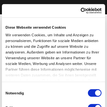
Diese Webseite verwendet Cookies
Wir verwenden Cookies, um Inhalte und Anzeigen zu
personalisieren, Funktionen für soziale Medien anbieten
zu können und die Zugriffe auf unsere Website zu
analysieren. Außerdem geben wir Informationen zu Ihrer
Verwendung unserer Website an unsere Partner für
soziale Medien, Werbung und Analysen weiter. Unsere
Partner führen diese Informationen möglicherweise mit
weiteren Daten zusammen, die Sie ihnen bereitgestellt
haben oder die sie im Rahmen Ihrer Nutzung der Dienste
gesammelt haben. Sie geben Einwilligung zu unseren
Einwilligungsauswahl
Cookies, wenn Sie unsere Webseite weiterhin nutzen.
Notwendig