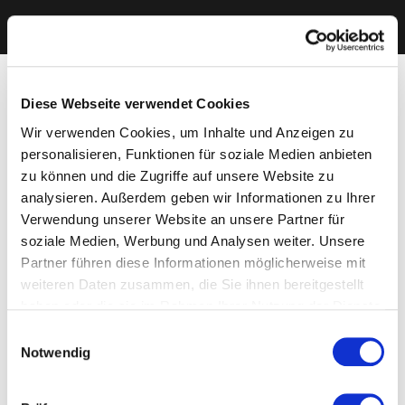
Diese Webseite verwendet Cookies
Wir verwenden Cookies, um Inhalte und Anzeigen zu
personalisieren, Funktionen für soziale Medien anbieten
zu können und die Zugriffe auf unsere Website zu
analysieren. Außerdem geben wir Informationen zu Ihrer
Verwendung unserer Website an unsere Partner für
soziale Medien, Werbung und Analysen weiter. Unsere
Partner führen diese Informationen möglicherweise mit
weiteren Daten zusammen, die Sie ihnen bereitgestellt
haben oder die sie im Rahmen Ihrer Nutzung der Dienste
gesammelt haben. Sie geben Einwilligung zu unseren
Einwilligungsauswahl
Cookies, wenn Sie unsere Webseite weiterhin nutzen.
Notwendig