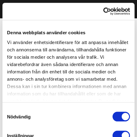
Denna webbplats använder cookies
Vi använder enhetsidentifierare för att anpassa innehållet
och annonserna till användarna, tillhandahålla funktioner
för sociala medier och analysera vår trafik. Vi
vidarebefordrar även sådana identifierare och annan
information från din enhet till de sociala medier och
annons- och analysföretag som vi samarbetar med.
Dessa kan i sin tur kombinera informationen med annan
information som du har tillhandahållit eller som de har
samlat in när du har använt deras tjänster. Du godkänner
våra cookies vid fortsatt användande av vår webbplats.
Samtyckesval
Nödvändig
Inställningar