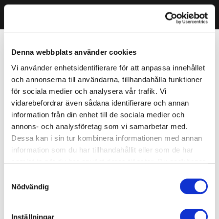
Denna webbplats använder cookies
Vi använder enhetsidentifierare för att anpassa innehållet
och annonserna till användarna, tillhandahålla funktioner
för sociala medier och analysera vår trafik. Vi
vidarebefordrar även sådana identifierare och annan
information från din enhet till de sociala medier och
annons- och analysföretag som vi samarbetar med.
Dessa kan i sin tur kombinera informationen med annan
information som du har tillhandahållit eller som de har
samlat in när du har använt deras tjänster. Du godkänner
våra cookies vid fortsatt användande av vår webbplats.
Samtyckesval
Nödvändig
Inställningar