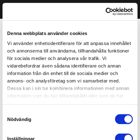
Denna webbplats använder cookies
Vi använder enhetsidentifierare för att anpassa innehållet
och annonserna till användarna, tillhandahålla funktioner
för sociala medier och analysera vår trafik. Vi
vidarebefordrar även sådana identifierare och annan
information från din enhet till de sociala medier och
annons- och analysföretag som vi samarbetar med.
Dessa kan i sin tur kombinera informationen med annan
information som du har tillhandahållit eller som de har
samlat in när du har använt deras tjänster. Du godkänner
våra cookies vid fortsatt användande av vår webbplats.
Samtyckesval
Nödvändig
Inställningar