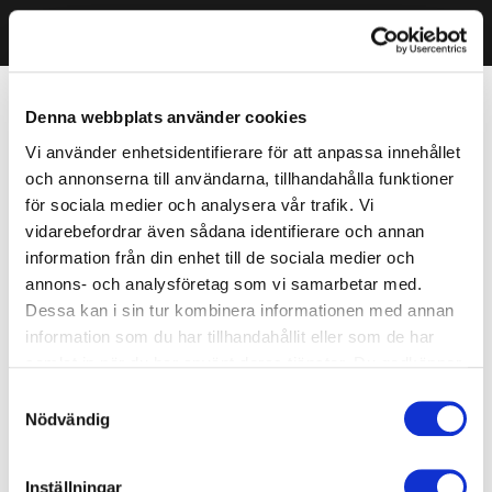
Denna webbplats använder cookies
Vi använder enhetsidentifierare för att anpassa innehållet
och annonserna till användarna, tillhandahålla funktioner
för sociala medier och analysera vår trafik. Vi
vidarebefordrar även sådana identifierare och annan
information från din enhet till de sociala medier och
annons- och analysföretag som vi samarbetar med.
Dessa kan i sin tur kombinera informationen med annan
information som du har tillhandahållit eller som de har
samlat in när du har använt deras tjänster. Du godkänner
våra cookies vid fortsatt användande av vår webbplats.
Samtyckesval
Nödvändig
Inställningar