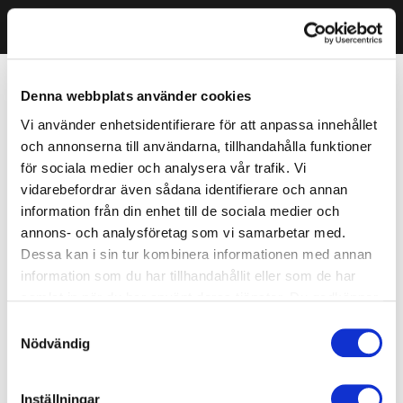
Denna webbplats använder cookies
Vi använder enhetsidentifierare för att anpassa innehållet
och annonserna till användarna, tillhandahålla funktioner
för sociala medier och analysera vår trafik. Vi
vidarebefordrar även sådana identifierare och annan
information från din enhet till de sociala medier och
annons- och analysföretag som vi samarbetar med.
Dessa kan i sin tur kombinera informationen med annan
information som du har tillhandahållit eller som de har
samlat in när du har använt deras tjänster. Du godkänner
våra cookies vid fortsatt användande av vår webbplats.
Samtyckesval
Nödvändig
Inställningar