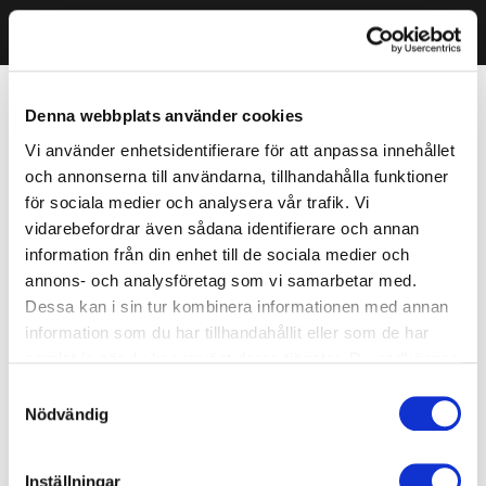
Denna webbplats använder cookies
Vi använder enhetsidentifierare för att anpassa innehållet
och annonserna till användarna, tillhandahålla funktioner
för sociala medier och analysera vår trafik. Vi
vidarebefordrar även sådana identifierare och annan
information från din enhet till de sociala medier och
annons- och analysföretag som vi samarbetar med.
Dessa kan i sin tur kombinera informationen med annan
information som du har tillhandahållit eller som de har
samlat in när du har använt deras tjänster. Du godkänner
våra cookies vid fortsatt användande av vår webbplats.
Samtyckesval
Nödvändig
Inställningar