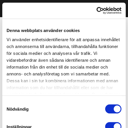
Denna webbplats använder cookies
Vi använder enhetsidentifierare för att anpassa innehållet
och annonserna till användarna, tillhandahålla funktioner
för sociala medier och analysera vår trafik. Vi
vidarebefordrar även sådana identifierare och annan
information från din enhet till de sociala medier och
annons- och analysföretag som vi samarbetar med.
Dessa kan i sin tur kombinera informationen med annan
information som du har tillhandahållit eller som de har
samlat in när du har använt deras tjänster. Du godkänner
våra cookies vid fortsatt användande av vår webbplats.
Samtyckesval
Nödvändig
Inställningar