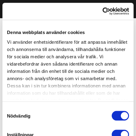
Denna webbplats använder cookies
Vi använder enhetsidentifierare för att anpassa innehållet
och annonserna till användarna, tillhandahålla funktioner
för sociala medier och analysera vår trafik. Vi
vidarebefordrar även sådana identifierare och annan
information från din enhet till de sociala medier och
annons- och analysföretag som vi samarbetar med.
Dessa kan i sin tur kombinera informationen med annan
information som du har tillhandahållit eller som de har
samlat in när du har använt deras tjänster. Du godkänner
våra cookies vid fortsatt användande av vår webbplats.
Samtyckesval
Nödvändig
Inställningar