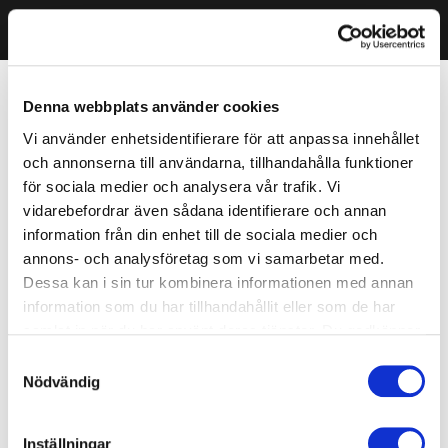
Denna webbplats använder cookies
Vi använder enhetsidentifierare för att anpassa innehållet
och annonserna till användarna, tillhandahålla funktioner
för sociala medier och analysera vår trafik. Vi
vidarebefordrar även sådana identifierare och annan
information från din enhet till de sociala medier och
annons- och analysföretag som vi samarbetar med.
Dessa kan i sin tur kombinera informationen med annan
information som du har tillhandahållit eller som de har
samlat in när du har använt deras tjänster. Du godkänner
våra cookies vid fortsatt användande av vår webbplats.
Samtyckesval
Nödvändig
Inställningar