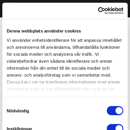
Denna webbplats använder cookies
Vi använder enhetsidentifierare för att anpassa innehållet
och annonserna till användarna, tillhandahålla funktioner
för sociala medier och analysera vår trafik. Vi
vidarebefordrar även sådana identifierare och annan
information från din enhet till de sociala medier och
annons- och analysföretag som vi samarbetar med.
Dessa kan i sin tur kombinera informationen med annan
information som du har tillhandahållit eller som de har
samlat in när du har använt deras tjänster. Du godkänner
våra cookies vid fortsatt användande av vår webbplats.
Samtyckesval
Nödvändig
Inställningar