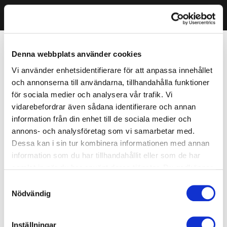
Denna webbplats använder cookies
Vi använder enhetsidentifierare för att anpassa innehållet
och annonserna till användarna, tillhandahålla funktioner
för sociala medier och analysera vår trafik. Vi
vidarebefordrar även sådana identifierare och annan
information från din enhet till de sociala medier och
annons- och analysföretag som vi samarbetar med.
Dessa kan i sin tur kombinera informationen med annan
information som du har tillhandahållit eller som de har
samlat in när du har använt deras tjänster. Du godkänner
våra cookies vid fortsatt användande av vår webbplats.
Samtyckesval
Nödvändig
Inställningar