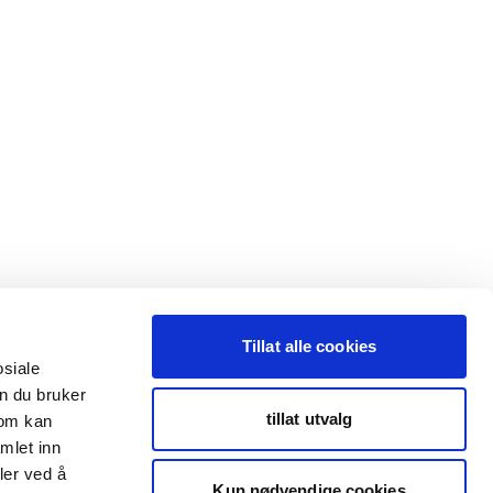
Tillat alle cookies
osiale
n du bruker
tillat utvalg
som kan
mlet inn
ler ved å
Kun nødvendige cookies