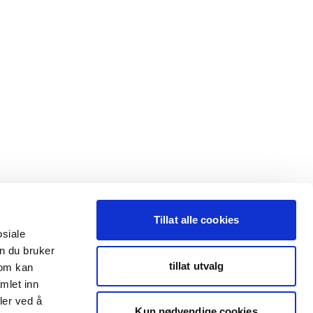
Tillat alle cookies
osiale
n du bruker
tillat utvalg
som kan
mlet inn
ler ved å
Kun nødvendige cookies