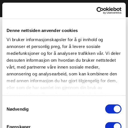
Denne nettsiden anvender cookies
Vi bruker informasjonskapsler for å gi innhold og
annonser et personlig preg, for å levere sosiale
mediefunksjoner og for å analysere trafikken vår. Vi deler
dessuten informasjon om hvordan du bruker nettstedet
vårt, med partnerne våre innen sosiale medier,
annonsering og analysearbeid, som kan kombinere den
med annen informasjon du har gjort tilgjengelig for dem,
eller som de har samlet inn gjennom din bruk av
tjenestene deres. Du godtar automatisk vår bruk av
informasjonskapsler ved å bruke nettstedet vårt.
Samtykkevalg
Nødvendig
Egenskaper