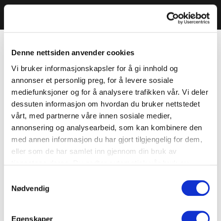
Denne nettsiden anvender cookies
Vi bruker informasjonskapsler for å gi innhold og
annonser et personlig preg, for å levere sosiale
mediefunksjoner og for å analysere trafikken vår. Vi deler
dessuten informasjon om hvordan du bruker nettstedet
vårt, med partnerne våre innen sosiale medier,
annonsering og analysearbeid, som kan kombinere den
med annen informasjon du har gjort tilgjengelig for dem,
eller som de har samlet inn gjennom din bruk av
tjenestene deres. Du godtar automatisk vår bruk av
informasjonskapsler ved å bruke nettstedet vårt.
Samtykkevalg
Nødvendig
Egenskaper