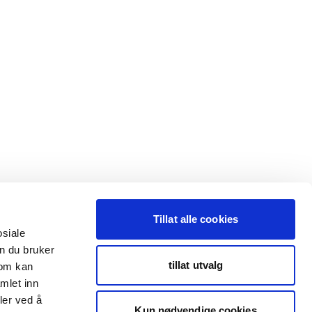
Tillat alle cookies
osiale
n du bruker
tillat utvalg
som kan
mlet inn
ler ved å
Kun nødvendige cookies