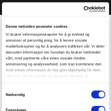
Denne nettsiden anvender cookies
Vi bruker informasjonskapsler for å gi innhold og
annonser et personlig preg, for å levere sosiale
mediefunksjoner og for å analysere trafikken vår. Vi deler
dessuten informasjon om hvordan du bruker nettstedet
vårt, med partnerne våre innen sosiale medier,
annonsering og analysearbeid, som kan kombinere den
med annen informasjon du har gjort tilgjengelig for dem,
eller som de har samlet inn gjennom din bruk av
tjenestene deres. Du godtar automatisk vår bruk av
informasjonskapsler ved å bruke nettstedet vårt.
Samtykkevalg
Nødvendig
Egenskaper