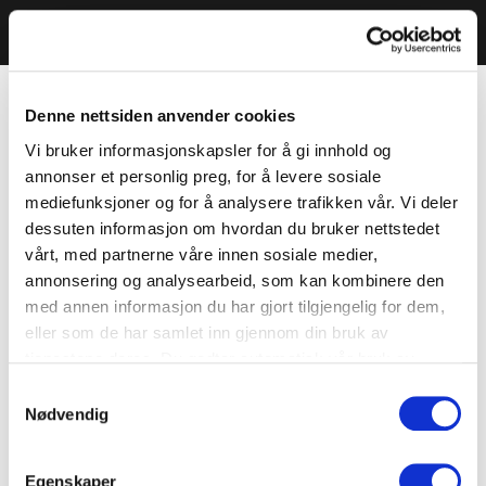
Denne nettsiden anvender cookies
Vi bruker informasjonskapsler for å gi innhold og
annonser et personlig preg, for å levere sosiale
mediefunksjoner og for å analysere trafikken vår. Vi deler
dessuten informasjon om hvordan du bruker nettstedet
vårt, med partnerne våre innen sosiale medier,
annonsering og analysearbeid, som kan kombinere den
med annen informasjon du har gjort tilgjengelig for dem,
eller som de har samlet inn gjennom din bruk av
tjenestene deres. Du godtar automatisk vår bruk av
informasjonskapsler ved å bruke nettstedet vårt.
Samtykkevalg
Nødvendig
Egenskaper