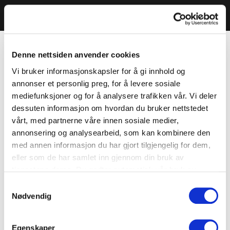
Denne nettsiden anvender cookies
Vi bruker informasjonskapsler for å gi innhold og
annonser et personlig preg, for å levere sosiale
mediefunksjoner og for å analysere trafikken vår. Vi deler
dessuten informasjon om hvordan du bruker nettstedet
vårt, med partnerne våre innen sosiale medier,
annonsering og analysearbeid, som kan kombinere den
med annen informasjon du har gjort tilgjengelig for dem,
eller som de har samlet inn gjennom din bruk av
tjenestene deres. Du godtar automatisk vår bruk av
informasjonskapsler ved å bruke nettstedet vårt.
Samtykkevalg
Nødvendig
Egenskaper