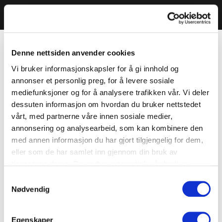
Denne nettsiden anvender cookies
Vi bruker informasjonskapsler for å gi innhold og
annonser et personlig preg, for å levere sosiale
mediefunksjoner og for å analysere trafikken vår. Vi deler
dessuten informasjon om hvordan du bruker nettstedet
vårt, med partnerne våre innen sosiale medier,
annonsering og analysearbeid, som kan kombinere den
med annen informasjon du har gjort tilgjengelig for dem,
eller som de har samlet inn gjennom din bruk av
tjenestene deres. Du godtar automatisk vår bruk av
informasjonskapsler ved å bruke nettstedet vårt.
Samtykkevalg
Nødvendig
Egenskaper