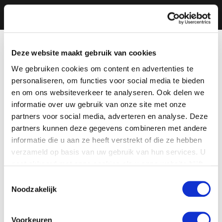
Deze website maakt gebruik van cookies
We gebruiken cookies om content en advertenties te
personaliseren, om functies voor social media te bieden
en om ons websiteverkeer te analyseren. Ook delen we
informatie over uw gebruik van onze site met onze
partners voor social media, adverteren en analyse. Deze
partners kunnen deze gegevens combineren met andere
informatie die u aan ze heeft verstrekt of die ze hebben
verzameld op basis van uw gebruik van hun services. U
gaat akkoord met onze cookies als u onze website blijft
gebruiken.
Toestemmingsselectie
Noodzakelijk
Voorkeuren