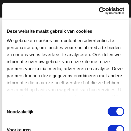
Deze website maakt gebruik van cookies
We gebruiken cookies om content en advertenties te
personaliseren, om functies voor social media te bieden
en om ons websiteverkeer te analyseren. Ook delen we
informatie over uw gebruik van onze site met onze
partners voor social media, adverteren en analyse. Deze
partners kunnen deze gegevens combineren met andere
informatie die u aan ze heeft verstrekt of die ze hebben
verzameld op basis van uw gebruik van hun services. U
gaat akkoord met onze cookies als u onze website blijft
gebruiken.
Toestemmingsselectie
Noodzakelijk
Voorkeuren