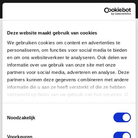
Deze website maakt gebruik van cookies
We gebruiken cookies om content en advertenties te
personaliseren, om functies voor social media te bieden
en om ons websiteverkeer te analyseren. Ook delen we
informatie over uw gebruik van onze site met onze
partners voor social media, adverteren en analyse. Deze
partners kunnen deze gegevens combineren met andere
informatie die u aan ze heeft verstrekt of die ze hebben
verzameld op basis van uw gebruik van hun services. U
gaat akkoord met onze cookies als u onze website blijft
gebruiken.
Toestemmingsselectie
Noodzakelijk
Voorkeuren